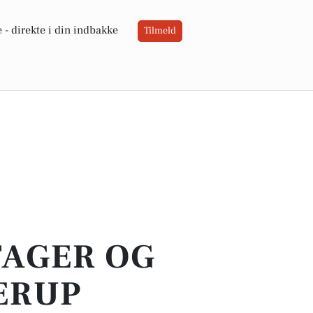
 -
direkte i din indbakke
Tilmeld
TAGER OG
ERUP