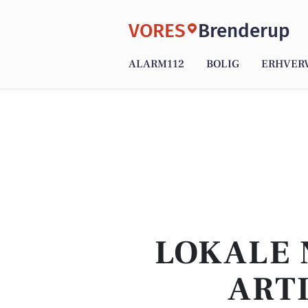
VORES
Brenderup
ALARM112
BOLIG
ERHVER
LOKALE 
ART