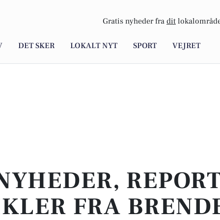
Gratis nyheder fra
dit
lokalområde
V
DET SKER
LOKALT NYT
SPORT
VEJRET
NYHEDER, REPOR
IKLER FRA BREND