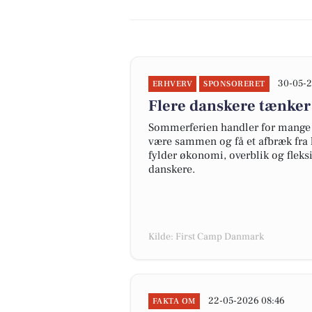
30-05-2
ERHVERV
SPONSORERET
Flere danskere tænker
Sommerferien handler for mange 
være sammen og få et afbræk fra 
fylder økonomi, overblik og fleks
danskere.
Kilde: First Camp Danmark
22-05-2026 08:46
FAKTA OM