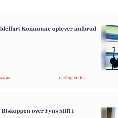
iddelfart Kommune oplever indbrud
Kopiér link
nken.dk
iskoppen over Fyns Stift i