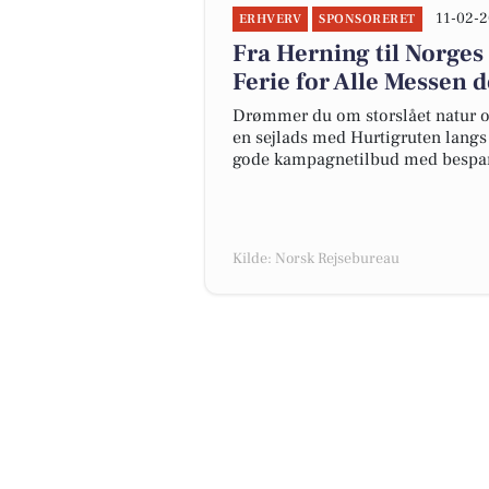
11-02-2
ERHVERV
SPONSORERET
Fra Herning til Norges
Ferie for Alle Messen d
Drømmer du om storslået natur og
en sejlads med Hurtigruten langs N
gode kampagnetilbud med bespare
Kilde: Norsk Rejsebureau