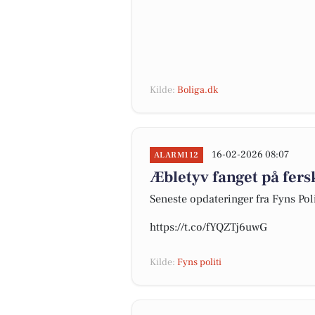
Kilde:
Boliga.dk
16-02-2026 08:07
ALARM112
Æbletyv fanget på fers
Seneste opdateringer fra Fyns Poli
https://t.co/fYQZTj6uwG
Kilde:
Fyns politi