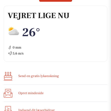
VEJRET LIGE NU
26°
💧
0 mm
💨
5,6 m/s
Send en gratis lykønskning
Opret mindeside
Indsend dit læserbidrag