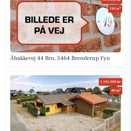
2
110 m
Åbakkevej 44 Bro, 5464 Brenderup Fyn
1.145.000 kr
2
40 m