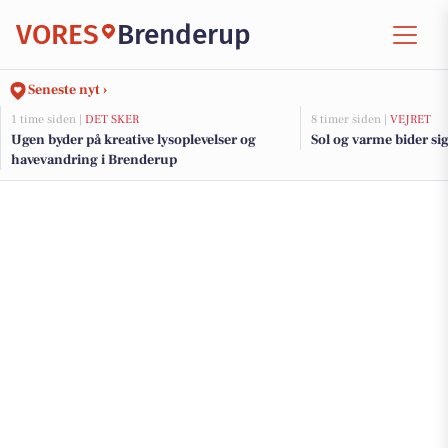
VORES
Brenderup
Seneste nyt ›
1 time siden |
DET SKER
8 timer siden |
VEJRET
Ugen byder på kreative lysoplevelser og
Sol og varme bider sig
havevandring i Brenderup