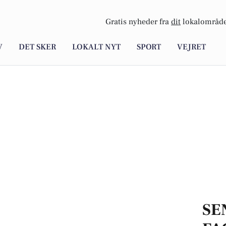
Gratis nyheder fra
dit
lokalområde
V
DET SKER
LOKALT NYT
SPORT
VEJRET
SE