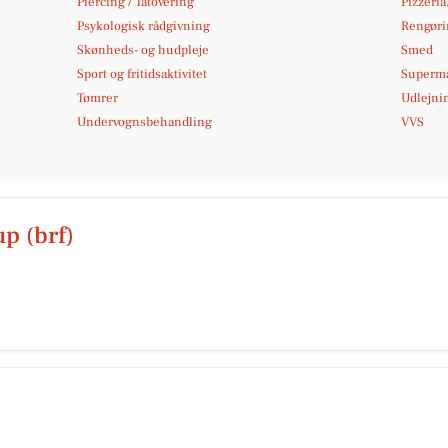
Piercing / Tatovering
Pizzeria
Psykologisk rådgivning
Rengøri
Skønheds- og hudpleje
Smed
Sport og fritidsaktivitet
Superm
Tømrer
Udlejni
Undervognsbehandling
VVS
p (brf)