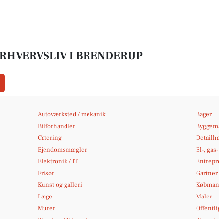
ERHVERVSLIV I BRENDERUP
Autoværksted / mekanik
Bager
Bilforhandler
Byggema
Catering
Detailh
Ejendomsmægler
El-, gas
Elektronik / IT
Entrepr
Frisør
Gartner
Kunst og galleri
Købmand
Læge
Maler
Murer
Offentli