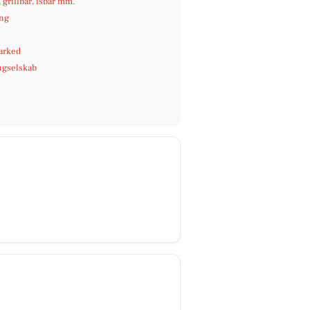
, grillbar, isbar mm.
ng
arked
ngselskab