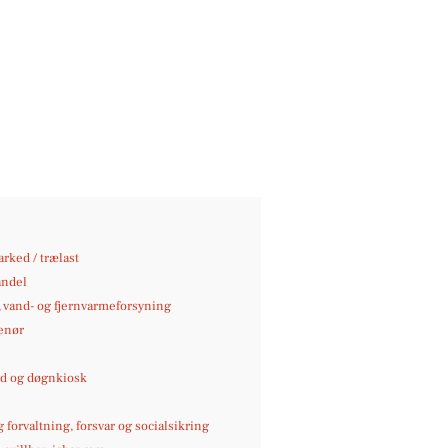
rked / trælast
andel
-, vand- og fjernvarmeforsyning
enør
 og døgnkiosk
g forvaltning, forsvar og socialsikring