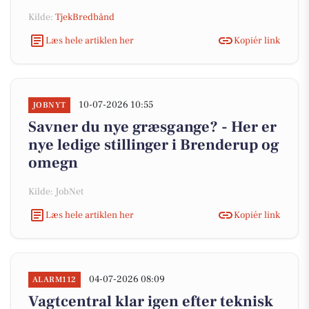
Kilde:
TjekBredbånd
Læs hele artiklen her
Kopiér link
10-07-2026 10:55
JOBNYT
Savner du nye græsgange? - Her er
nye ledige stillinger i Brenderup og
omegn
Kilde: JobNet
Læs hele artiklen her
Kopiér link
04-07-2026 08:09
ALARM112
Vagtcentral klar igen efter teknisk