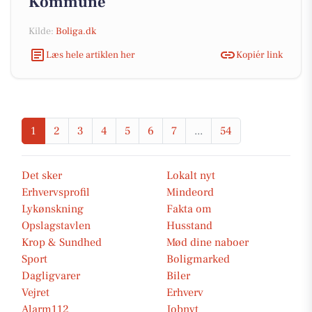
Kommune
Kilde:
Boliga.dk
Læs hele artiklen her
Kopiér link
1
2
3
4
5
6
7
...
54
Det sker
Lokalt nyt
Erhvervsprofil
Mindeord
Lykønskning
Fakta om
Opslagstavlen
Husstand
Krop & Sundhed
Mød dine naboer
Sport
Boligmarked
Dagligvarer
Biler
Vejret
Erhverv
Alarm112
Jobnyt