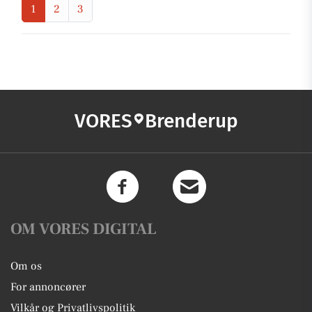
1
2
3
VORES
Brenderup
OM VORES DIGITAL
Om os
For annoncører
Vilkår og Privatlivspolitik