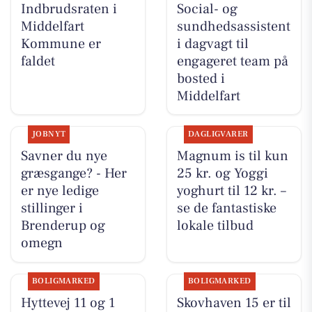
Indbrudsraten i
Social- og
Middelfart
sundhedsassistent
Kommune er
i dagvagt til
faldet
engageret team på
bosted i
Middelfart
JOBNYT
DAGLIGVARER
Savner du nye
Magnum is til kun
græsgange? - Her
25 kr. og Yoggi
er nye ledige
yoghurt til 12 kr. –
stillinger i
se de fantastiske
Brenderup og
lokale tilbud
omegn
BOLIGMARKED
BOLIGMARKED
Hyttevej 11 og 1
Skovhaven 15 er til