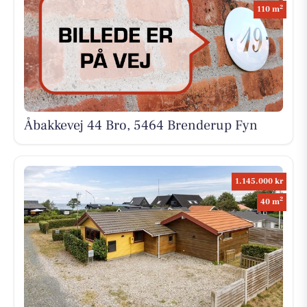
2
110 m
Åbakkevej 44 Bro, 5464 Brenderup Fyn
1.145.000 kr
2
40 m