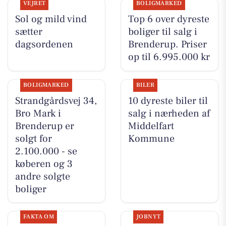
VEJRET
BOLIGMARKED
Sol og mild vind
Top 6 over dyreste
sætter
boliger til salg i
dagsordenen
Brenderup. Priser
op til 6.995.000 kr
BOLIGMARKED
BILER
Strandgårdsvej 34,
10 dyreste biler til
Bro Mark i
salg i nærheden af
Brenderup er
Middelfart
solgt for
Kommune
2.100.000 - se
køberen og 3
andre solgte
boliger
FAKTA OM
JOBNYT