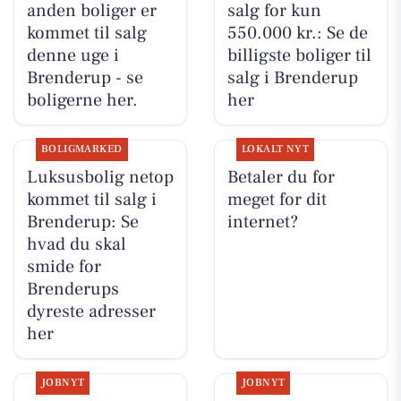
anden boliger er
salg for kun
kommet til salg
550.000 kr.: Se de
denne uge i
billigste boliger til
Brenderup - se
salg i Brenderup
boligerne her.
her
BOLIGMARKED
LOKALT NYT
Luksusbolig netop
Betaler du for
kommet til salg i
meget for dit
Brenderup: Se
internet?
hvad du skal
smide for
Brenderups
dyreste adresser
her
JOBNYT
JOBNYT