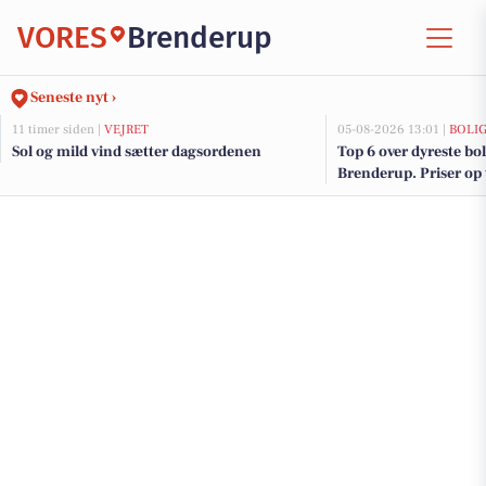
VORES
Brenderup
Seneste nyt ›
11 timer siden |
VEJRET
05-08-2026 13:01 |
BOLI
Sol og mild vind sætter dagsordenen
Top 6 over dyreste boli
Brenderup. Priser op 