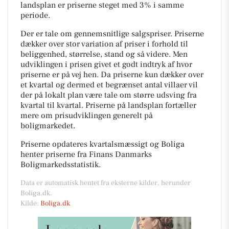
landsplan er priserne steget med 3% i samme
periode.
Der er tale om gennemsnitlige salgspriser. Priserne
dækker over stor variation af priser i forhold til
beliggenhed, størrelse, stand og så videre. Men
udviklingen i prisen givet et godt indtryk af hvor
priserne er på vej hen. Da priserne kun dækker over
et kvartal og dermed et begrænset antal villaer vil
der på lokalt plan være tale om større udsving fra
kvartal til kvartal. Priserne på landsplan fortæller
mere om prisudviklingen generelt på
boligmarkedet.
Priserne opdateres kvartalsmæssigt og Boliga
henter priserne fra Finans Danmarks
Boligmarkedsstatistik.
Data er automatisk hentet fra eksterne kilder, herunder
Boliga.dk.
Kilde:
Boliga.dk