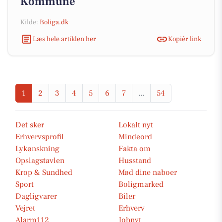
Kommune
Kilde:
Boliga.dk
Læs hele artiklen her
Kopiér link
1
2
3
4
5
6
7
...
54
Det sker
Lokalt nyt
Erhvervsprofil
Mindeord
Lykønskning
Fakta om
Opslagstavlen
Husstand
Krop & Sundhed
Mød dine naboer
Sport
Boligmarked
Dagligvarer
Biler
Vejret
Erhverv
Alarm112
Jobnyt