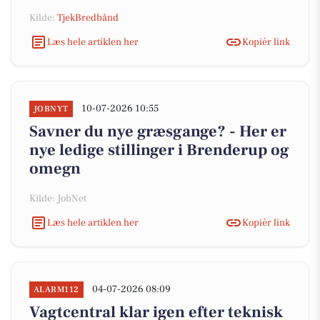
Kilde:
TjekBredbånd
Læs hele artiklen her
Kopiér link
10-07-2026 10:55
JOBNYT
Savner du nye græsgange? - Her er
nye ledige stillinger i Brenderup og
omegn
Kilde: JobNet
Læs hele artiklen her
Kopiér link
04-07-2026 08:09
ALARM112
Vagtcentral klar igen efter teknisk