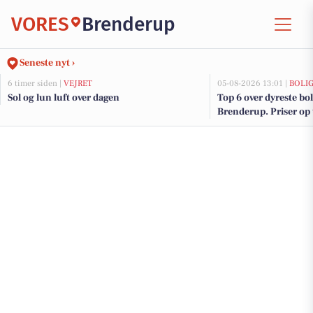
VORES
Brenderup
Seneste nyt ›
6 timer siden |
VEJRET
05-08-2026 13:01 |
BOLI
Sol og lun luft over dagen
Top 6 over dyreste boli
Brenderup. Priser op 