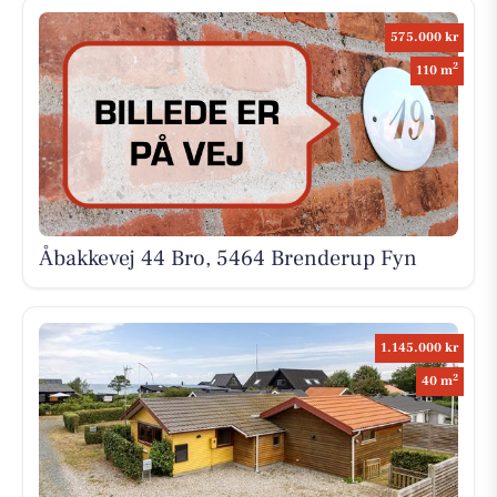
575.000 kr
2
110 m
Åbakkevej 44 Bro, 5464 Brenderup Fyn
1.145.000 kr
2
40 m