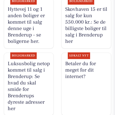
BOLIGMARKED
BOLIGMARKED
Hyttevej 11 og 1
Skovhaven 15 er til
anden boliger er
salg for kun
kommet til salg
550.000 kr.: Se de
denne uge i
billigste boliger til
Brenderup - se
salg i Brenderup
boligerne her.
her
BOLIGMARKED
LOKALT NYT
Luksusbolig netop
Betaler du for
kommet til salg i
meget for dit
Brenderup: Se
internet?
hvad du skal
smide for
Brenderups
dyreste adresser
her