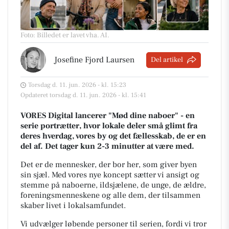
Foto: Billedet er lavet vha. AI
.
Josefine Fjord Laursen
Del artikel
Torsdag d. 11. jun. 2026 - kl. 15:23
Opdateret torsdag d. 11. jun. 2026 - kl. 15:41
VORES Digital lancerer "Mød dine naboer" - en
serie portrætter, hvor lokale deler små glimt fra
deres hverdag, vores by og det fællesskab, de er en
del af. Det tager kun 2-3 minutter at være med.
Det er de mennesker, der bor her, som giver byen
sin sjæl.
Med vores nye koncept sætter vi ansigt og
stemme på naboerne, ildsjælene, de unge, de ældre,
foreningsmenneskene og alle dem, der tilsammen
skaber livet i lokalsamfundet.
Vi udvælger løbende personer til serien, fordi vi tror