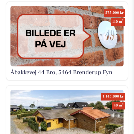
575.000 kr
2
110 m
Åbakkevej 44 Bro, 5464 Brenderup Fyn
1.145.000 kr
2
40 m