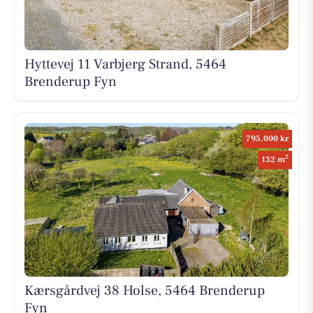
Hyttevej 11 Varbjerg Strand, 5464
Brenderup Fyn
795.000 kr
2
132 m
Kærsgårdvej 38 Holse, 5464 Brenderup
Fyn