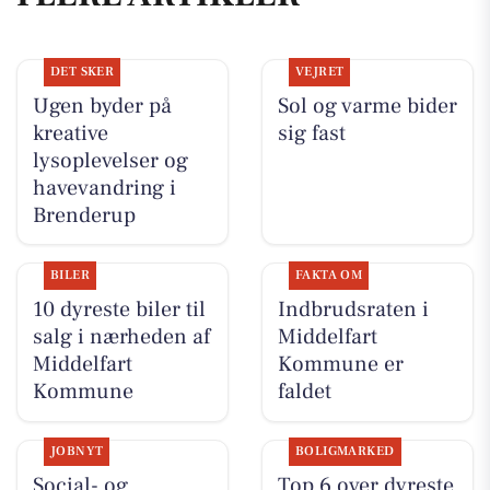
DET SKER
VEJRET
Ugen byder på
Sol og varme bider
kreative
sig fast
lysoplevelser og
havevandring i
Brenderup
BILER
FAKTA OM
10 dyreste biler til
Indbrudsraten i
salg i nærheden af
Middelfart
Middelfart
Kommune er
Kommune
faldet
JOBNYT
BOLIGMARKED
Social- og
Top 6 over dyreste