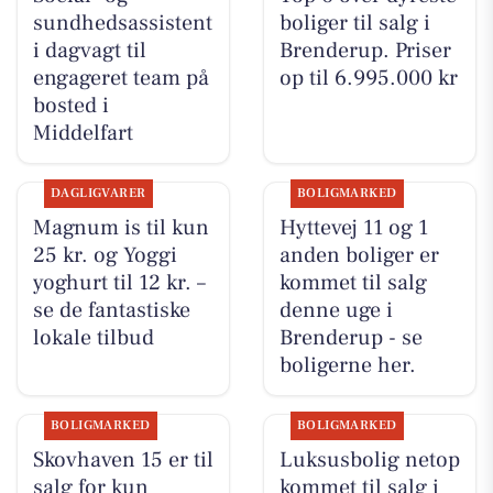
sundhedsassistent
boliger til salg i
i dagvagt til
Brenderup. Priser
engageret team på
op til 6.995.000 kr
bosted i
Middelfart
DAGLIGVARER
BOLIGMARKED
Magnum is til kun
Hyttevej 11 og 1
25 kr. og Yoggi
anden boliger er
yoghurt til 12 kr. –
kommet til salg
se de fantastiske
denne uge i
lokale tilbud
Brenderup - se
boligerne her.
BOLIGMARKED
BOLIGMARKED
Skovhaven 15 er til
Luksusbolig netop
salg for kun
kommet til salg i