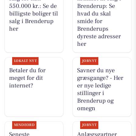
550.000 kr.: Se de
Brenderup: Se
billigste boliger til
hvad du skal
salg i Brenderup
smide for
her
Brenderups
dyreste adresser
her
LOKALT NYT
JOBNYT
Betaler du for
Savner du nye
meget for dit
græsgange? - Her
internet?
er nye ledige
stillinger i
Brenderup og
omegn
MINDEORD
JOBNYT
Seneste
Anlægsgartner