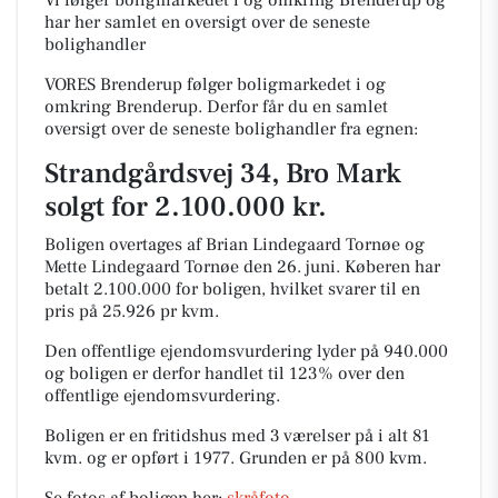
Vi følger boligmarkedet i og omkring Brenderup og
har her samlet en oversigt over de seneste
bolighandler
VORES Brenderup følger boligmarkedet i og
omkring Brenderup. Derfor får du en samlet
oversigt over de seneste bolighandler fra egnen:
Strandgårdsvej 34, Bro Mark
solgt for 2.100.000 kr.
Boligen overtages af Brian Lindegaard Tornøe og
Mette Lindegaard Tornøe den 26. juni.
Køberen har
betalt 2.100.000 for boligen, hvilket svarer til en
pris på 25.926 pr kvm.
Den offentlige ejendomsvurdering lyder på 940.000
og boligen er derfor handlet til 123% over den
offentlige ejendomsvurdering.
Boligen er en fritidshus med 3 værelser på i alt 81
kvm. og er opført i 1977.
Grunden er på 800 kvm.