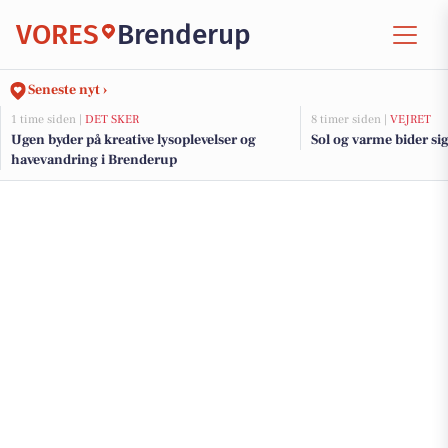
VORES
Brenderup
Seneste nyt ›
1 time siden |
DET SKER
8 timer siden |
VEJRET
Ugen byder på kreative lysoplevelser og
Sol og varme bider sig
havevandring i Brenderup