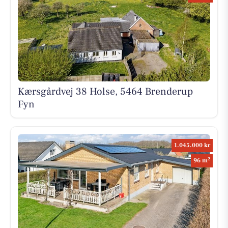
Kærsgårdvej 38 Holse, 5464 Brenderup
Fyn
1.045.000 kr
2
96 m