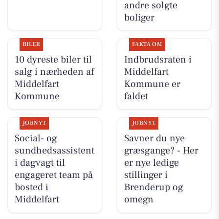
andre solgte
boliger
BILER
FAKTA OM
10 dyreste biler til
Indbrudsraten i
salg i nærheden af
Middelfart
Middelfart
Kommune er
Kommune
faldet
JOBNYT
JOBNYT
Social- og
Savner du nye
sundhedsassistent
græsgange? - Her
i dagvagt til
er nye ledige
engageret team på
stillinger i
bosted i
Brenderup og
Middelfart
omegn