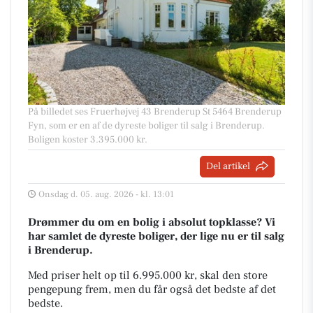
På billedet ses Fruerhøjvej 43 Brenderup St 5464 Brenderup
Fyn, som er en af de dyreste boliger til salg i Brenderup.
Boligen koster 3.395.000 kr.
Del artikel
Onsdag d. 05. aug. 2026 - kl. 13:01
Drømmer du om en bolig i absolut topklasse? Vi
har samlet de dyreste boliger, der lige nu er til salg
i Brenderup.
Med priser helt op til 6.995.000 kr, skal den store
pengepung frem, men du får også det bedste af det
bedste.