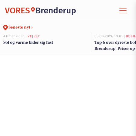
VORES
Brenderup
Seneste nyt ›
4 timer siden |
VEJRET
05-08-2026 13:01 |
BOLI
Sol og varme bider sig fast
Top 6 over dyreste boli
Brenderup. Priser op 