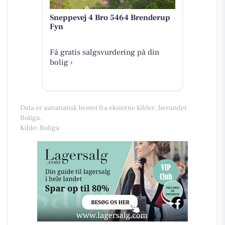
Sneppevej 4 Bro 5464 Brenderup
Fyn
Få gratis salgsvurdering på din
bolig ›
Data er automatisk hentet fra eksterne kilder, herunder
Boliga.
Kilde: Boliga