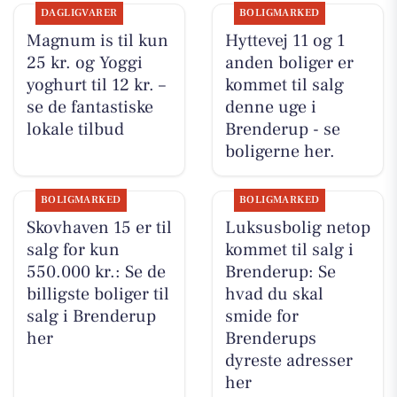
DAGLIGVARER
BOLIGMARKED
Magnum is til kun
Hyttevej 11 og 1
25 kr. og Yoggi
anden boliger er
yoghurt til 12 kr. –
kommet til salg
se de fantastiske
denne uge i
lokale tilbud
Brenderup - se
boligerne her.
BOLIGMARKED
BOLIGMARKED
Skovhaven 15 er til
Luksusbolig netop
salg for kun
kommet til salg i
550.000 kr.: Se de
Brenderup: Se
billigste boliger til
hvad du skal
salg i Brenderup
smide for
her
Brenderups
dyreste adresser
her