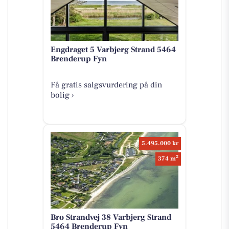
Engdraget 5 Varbjerg Strand 5464
Brenderup Fyn
Få gratis salgsvurdering på din
bolig ›
5.495.000 kr
2
374 m
Bro Strandvej 38 Varbjerg Strand
5464 Brenderup Fyn