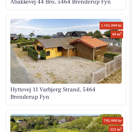
Åbakkevej 44 Bro, 5464 Brenderup Fyn
1.145.000 kr
2
40 m
Hyttevej 11 Varbjerg Strand, 5464
Brenderup Fyn
795.000 kr
2
132 m