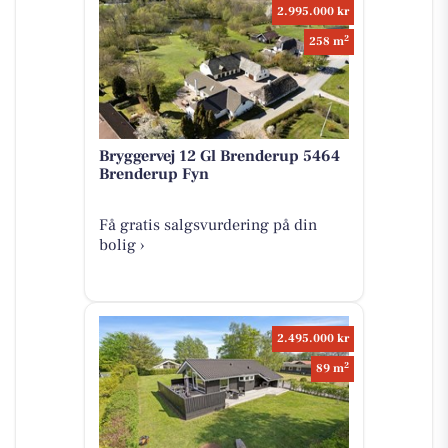
2.995.000 kr
2
258 m
Bryggervej 12 Gl Brenderup 5464
Brenderup Fyn
Få gratis salgsvurdering på din
bolig ›
2.495.000 kr
2
89 m