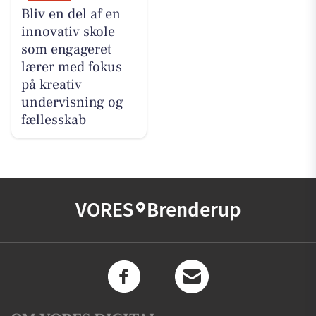
Bliv en del af en
innovativ skole
som engageret
lærer med fokus
på kreativ
undervisning og
fællesskab
VORES
Brenderup