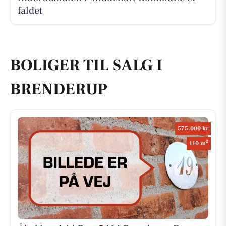
faldet
BOLIGER TIL SALG I
BRENDERUP
575.000 kr
2
110 m