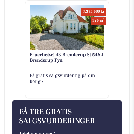
3.395.000 kr
2
320 m
Fruerhøjvej 43 Brenderup St 5464
Brenderup Fyn
Få gratis salgsvurdering på din
bolig ›
FÅ TRE GRATIS
SALGSVURDERINGER
Telefonnummer *