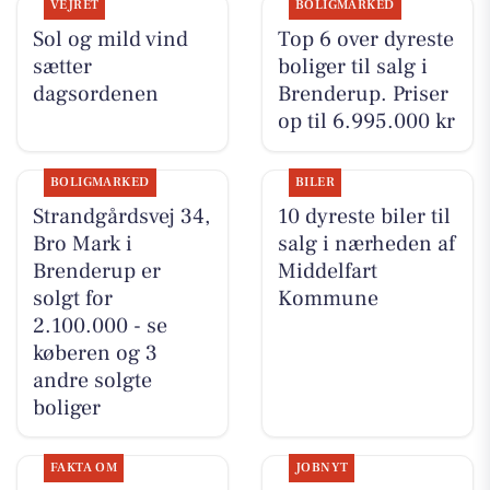
VEJRET
BOLIGMARKED
Sol og mild vind
Top 6 over dyreste
sætter
boliger til salg i
dagsordenen
Brenderup. Priser
op til 6.995.000 kr
BOLIGMARKED
BILER
Strandgårdsvej 34,
10 dyreste biler til
Bro Mark i
salg i nærheden af
Brenderup er
Middelfart
solgt for
Kommune
2.100.000 - se
køberen og 3
andre solgte
boliger
FAKTA OM
JOBNYT