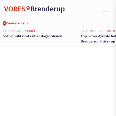
VORES
Brenderup
Seneste nyt ›
14 timer siden |
VEJRET
05-08-2026 13:01 |
BOLI
Sol og mild vind sætter dagsordenen
Top 6 over dyreste boli
Brenderup. Priser op 