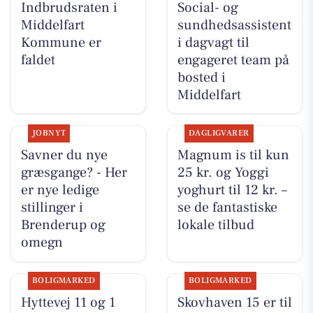
Indbrudsraten i
Social- og
Middelfart
sundhedsassistent
Kommune er
i dagvagt til
faldet
engageret team på
bosted i
Middelfart
JOBNYT
DAGLIGVARER
Savner du nye
Magnum is til kun
græsgange? - Her
25 kr. og Yoggi
er nye ledige
yoghurt til 12 kr. –
stillinger i
se de fantastiske
Brenderup og
lokale tilbud
omegn
BOLIGMARKED
BOLIGMARKED
Hyttevej 11 og 1
Skovhaven 15 er til