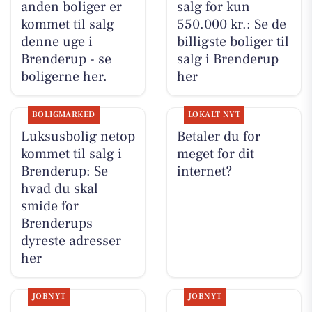
anden boliger er
salg for kun
kommet til salg
550.000 kr.: Se de
denne uge i
billigste boliger til
Brenderup - se
salg i Brenderup
boligerne her.
her
BOLIGMARKED
LOKALT NYT
Luksusbolig netop
Betaler du for
kommet til salg i
meget for dit
Brenderup: Se
internet?
hvad du skal
smide for
Brenderups
dyreste adresser
her
JOBNYT
JOBNYT