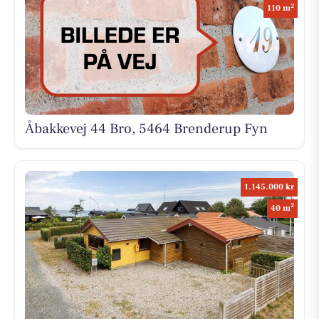
2
110 m
Åbakkevej 44 Bro, 5464 Brenderup Fyn
1.145.000 kr
2
40 m