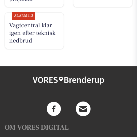
ALARM112
Vagtcentral klar
igen efter teknisk
nedbrud
VORES
Brenderup
OM VORES DIGITAL