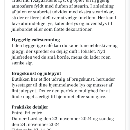
Træd ind i Aagaardens Lys, og oplev en hyggelig
atmosfære fyldt med duften af stearin. I anledning
af julen er støberiet udvidet med ekstra stearinkar,
så der er flere julefarver at vælge imellem. Her kan I
lave almindelige lys, kalenderlys og adventslys til
julebordet eller som flotte dekorationer.
Hyggelig caféstemning
I den hyggelige café kan du købe lune æbleskiver og
gløgg, der spreder en dejlig duft i lokalet. Nyd
julefreden ved de små borde, mens du lader roen
sænke sig.
Brugskunst og julepynt
Butikken har et flot udvalg af brugskunst, herunder
lysestager til dine hjemmelavede lys og masser af
fint julepynt. Det er den perfekte mulighed for at
finde noget særligt til hjemmet eller som gave.
Praktiske detaljer
Entré: Fri entré
Datoer: Lørdag den 23. november 2024 og søndag
den 24. november 2024