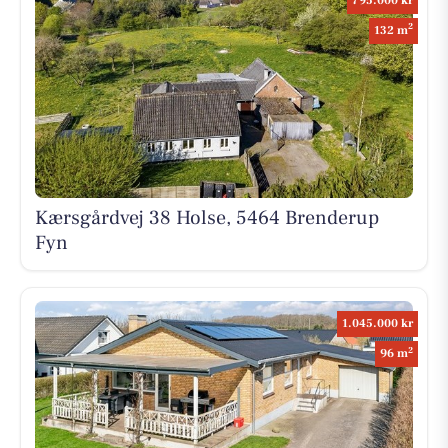
795.000 kr
2
132 m
Kærsgårdvej 38 Holse, 5464 Brenderup
Fyn
1.045.000 kr
2
96 m