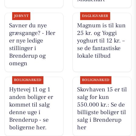
JOBNYT
DAGLIGVARER
Savner du nye
Magnum is til kun
græsgange? - Her
25 kr. og Yoggi
er nye ledige
yoghurt til 12 kr. –
stillinger i
se de fantastiske
Brenderup og
lokale tilbud
omegn
BOLIGMARKED
BOLIGMARKED
Hyttevej 11 og 1
Skovhaven 15 er til
anden boliger er
salg for kun
kommet til salg
550.000 kr.: Se de
denne uge i
billigste boliger til
Brenderup - se
salg i Brenderup
boligerne her.
her