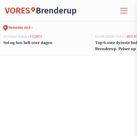
VORES
Brenderup
Seneste nyt ›
10 timer siden |
VEJRET
05-08-2026 13:01 |
BOLI
Sol og lun luft over dagen
Top 6 over dyreste boli
Brenderup. Priser op 