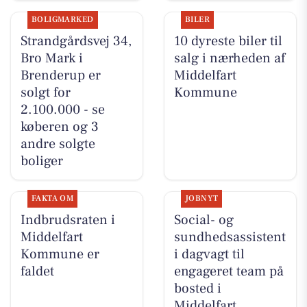
BOLIGMARKED
BILER
Strandgårdsvej 34,
10 dyreste biler til
Bro Mark i
salg i nærheden af
Brenderup er
Middelfart
solgt for
Kommune
2.100.000 - se
køberen og 3
andre solgte
boliger
FAKTA OM
JOBNYT
Indbrudsraten i
Social- og
Middelfart
sundhedsassistent
Kommune er
i dagvagt til
faldet
engageret team på
bosted i
Middelfart