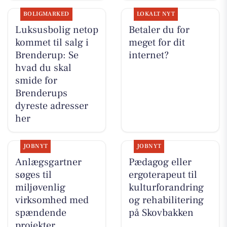
BOLIGMARKED
LOKALT NYT
Luksusbolig netop
Betaler du for
kommet til salg i
meget for dit
Brenderup: Se
internet?
hvad du skal
smide for
Brenderups
dyreste adresser
her
JOBNYT
JOBNYT
Anlægsgartner
Pædagog eller
søges til
ergoterapeut til
miljøvenlig
kulturforandring
virksomhed med
og rehabilitering
spændende
på Skovbakken
projekter