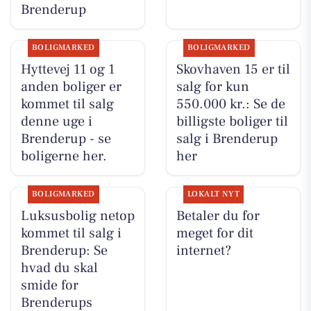
Brenderup
BOLIGMARKED
BOLIGMARKED
Hyttevej 11 og 1
Skovhaven 15 er til
anden boliger er
salg for kun
kommet til salg
550.000 kr.: Se de
denne uge i
billigste boliger til
Brenderup - se
salg i Brenderup
boligerne her.
her
BOLIGMARKED
LOKALT NYT
Luksusbolig netop
Betaler du for
kommet til salg i
meget for dit
Brenderup: Se
internet?
hvad du skal
smide for
Brenderups