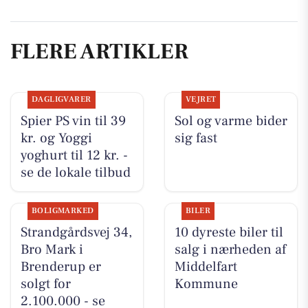
FLERE ARTIKLER
DAGLIGVARER
VEJRET
Spier PS vin til 39
Sol og varme bider
kr. og Yoggi
sig fast
yoghurt til 12 kr. -
se de lokale tilbud
BOLIGMARKED
BILER
Strandgårdsvej 34,
10 dyreste biler til
Bro Mark i
salg i nærheden af
Brenderup er
Middelfart
solgt for
Kommune
2.100.000 - se