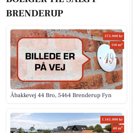
BRENDERUP
575.000 kr
2
110 m
Åbakkevej 44 Bro, 5464 Brenderup Fyn
1.145.000 kr
2
40 m