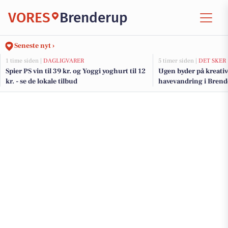
VORES
Brenderup
Seneste nyt ›
1 time siden |
DAGLIGVARER
5 timer siden |
DET SKER
Spier PS vin til 39 kr. og Yoggi yoghurt til 12
Ugen byder på kreativ
kr. - se de lokale tilbud
havevandring i Bren