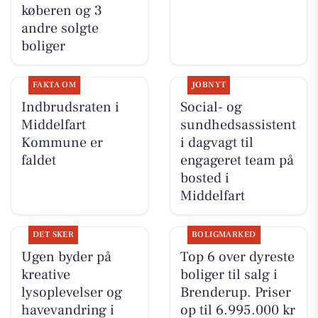
køberen og 3
andre solgte
boliger
FAKTA OM
JOBNYT
Indbrudsraten i
Social- og
Middelfart
sundhedsassistent
Kommune er
i dagvagt til
faldet
engageret team på
bosted i
Middelfart
DET SKER
BOLIGMARKED
Ugen byder på
Top 6 over dyreste
kreative
boliger til salg i
lysoplevelser og
Brenderup. Priser
havevandring i
op til 6.995.000 kr