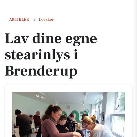
Lav dine egne stearinlys i Brenderup
ARTIKLER
Det sker
Lav dine egne
stearinlys i
Brenderup