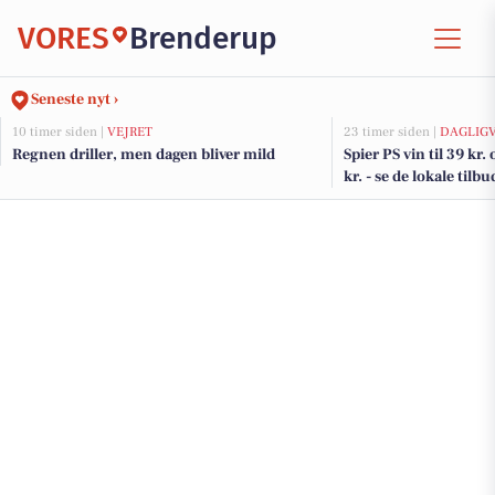
VORES
Brenderup
Seneste nyt ›
10 timer siden |
VEJRET
23 timer siden |
DAGLIG
Regnen driller, men dagen bliver mild
Spier PS vin til 39 kr.
kr. - se de lokale tilbu