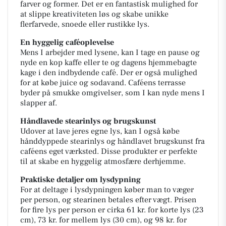
farver og former. Det er en fantastisk mulighed for
at slippe kreativiteten løs og skabe unikke
flerfarvede, snoede eller rustikke lys.
En hyggelig caféoplevelse
Mens I arbejder med lysene, kan I tage en pause og
nyde en kop kaffe eller te og dagens hjemmebagte
kage i den indbydende café. Der er også mulighed
for at købe juice og sodavand. Caféens terrasse
byder på smukke omgivelser, som I kan nyde mens I
slapper af.
Håndlavede stearinlys og brugskunst
Udover at lave jeres egne lys, kan I også købe
hånddyppede stearinlys og håndlavet brugskunst fra
caféens eget værksted. Disse produkter er perfekte
til at skabe en hyggelig atmosfære derhjemme.
Praktiske detaljer om lysdypning
For at deltage i lysdypningen køber man to væger
per person, og stearinen betales efter vægt. Prisen
for fire lys per person er cirka 61 kr. for korte lys (23
cm), 73 kr. for mellem lys (30 cm), og 98 kr. for