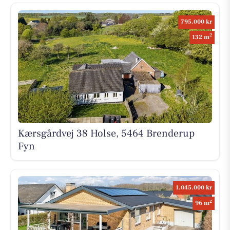
795.000 kr
2
132 m
Kærsgårdvej 38 Holse, 5464 Brenderup
Fyn
1.045.000 kr
2
96 m