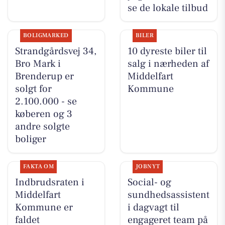
se de lokale tilbud
BOLIGMARKED
BILER
Strandgårdsvej 34,
10 dyreste biler til
Bro Mark i
salg i nærheden af
Brenderup er
Middelfart
solgt for
Kommune
2.100.000 - se
køberen og 3
andre solgte
boliger
FAKTA OM
JOBNYT
Indbrudsraten i
Social- og
Middelfart
sundhedsassistent
Kommune er
i dagvagt til
faldet
engageret team på