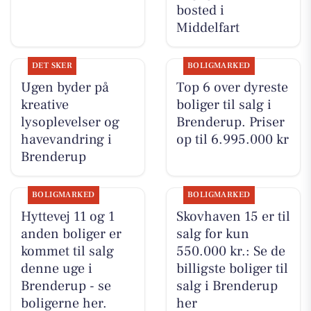
bosted i
Middelfart
DET SKER
BOLIGMARKED
Ugen byder på
Top 6 over dyreste
kreative
boliger til salg i
lysoplevelser og
Brenderup. Priser
havevandring i
op til 6.995.000 kr
Brenderup
BOLIGMARKED
BOLIGMARKED
Hyttevej 11 og 1
Skovhaven 15 er til
anden boliger er
salg for kun
kommet til salg
550.000 kr.: Se de
denne uge i
billigste boliger til
Brenderup - se
salg i Brenderup
boligerne her.
her