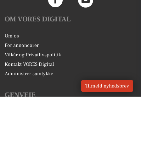
OM VORES DIGITAL
Om os
For annoncører
Vilkår og Privatlivspolitik
Kontakt VORES Digital
Administrer samtykke
Tilmeld nyhedsbrev
GENVEJE
Seneste nyt fra Brenderup
Vores lokale erhverv
Kalenderen for Brenderup
Fakta om Brenderup