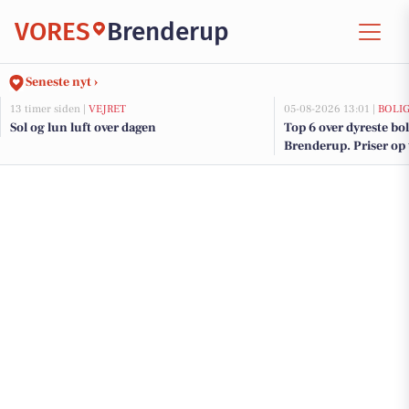
VORES
Brenderup
Seneste nyt ›
13 timer siden |
VEJRET
05-08-2026 13:01 |
BOLI
Sol og lun luft over dagen
Top 6 over dyreste boli
Brenderup. Priser op 