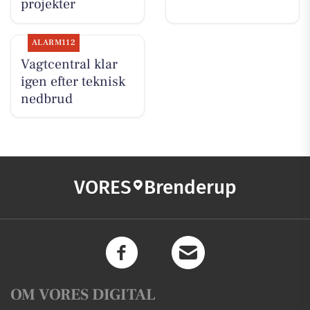
projekter
ALARM112
Vagtcentral klar
igen efter teknisk
nedbrud
VORES
Brenderup
OM VORES DIGITAL