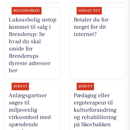
BOLIGMARKED
LOKALT NYT
Luksusbolig netop
Betaler du for
kommet til salg i
meget for dit
Brenderup: Se
internet?
hvad du skal
smide for
Brenderups
dyreste adresser
her
JOBNYT
JOBNYT
Anlægsgartner
Pædagog eller
søges til
ergoterapeut til
miljøvenlig
kulturforandring
virksomhed med
og rehabilitering
spændende
på Skovbakken