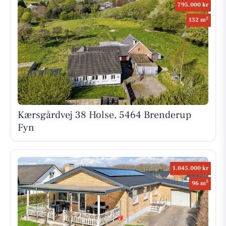
795.000 kr
2
132 m
Kærsgårdvej 38 Holse, 5464 Brenderup
Fyn
1.045.000 kr
2
96 m