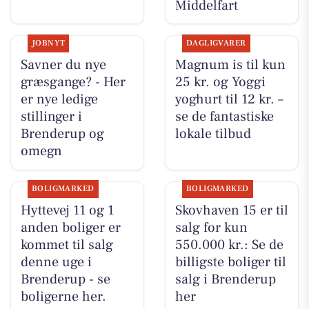
Middelfart
JOBNYT
DAGLIGVARER
Savner du nye
Magnum is til kun
græsgange? - Her
25 kr. og Yoggi
er nye ledige
yoghurt til 12 kr. –
stillinger i
se de fantastiske
Brenderup og
lokale tilbud
omegn
BOLIGMARKED
BOLIGMARKED
Hyttevej 11 og 1
Skovhaven 15 er til
anden boliger er
salg for kun
kommet til salg
550.000 kr.: Se de
denne uge i
billigste boliger til
Brenderup - se
salg i Brenderup
boligerne her.
her