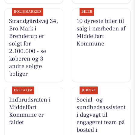
BOLIGMARKED
BILER
Strandgårdsvej 34,
10 dyreste biler til
Bro Mark i
salg i nærheden af
Brenderup er
Middelfart
solgt for
Kommune
2.100.000 - se
køberen og 3
andre solgte
boliger
FAKTA OM
JOBNYT
Indbrudsraten i
Social- og
Middelfart
sundhedsassistent
Kommune er
i dagvagt til
faldet
engageret team på
bosted i