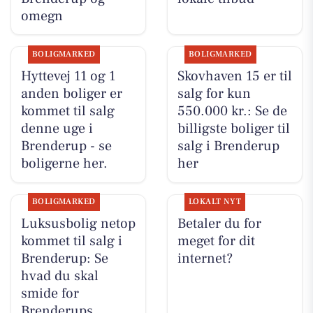
omegn
BOLIGMARKED
BOLIGMARKED
Hyttevej 11 og 1
Skovhaven 15 er til
anden boliger er
salg for kun
kommet til salg
550.000 kr.: Se de
denne uge i
billigste boliger til
Brenderup - se
salg i Brenderup
boligerne her.
her
BOLIGMARKED
LOKALT NYT
Luksusbolig netop
Betaler du for
kommet til salg i
meget for dit
Brenderup: Se
internet?
hvad du skal
smide for
Brenderups