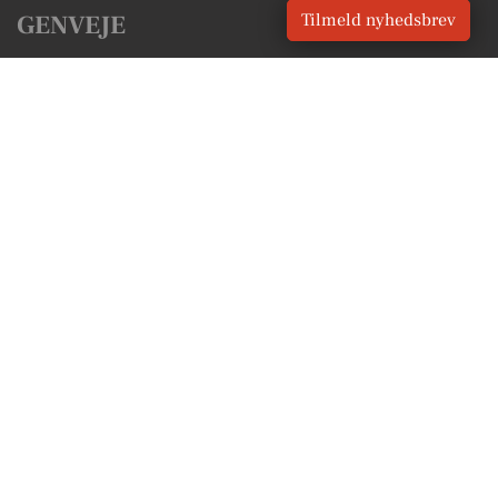
Tilmeld nyhedsbrev
GENVEJE
Seneste nyt fra Brenderup
Vores lokale erhverv
Kalenderen for Brenderup
Fakta om Brenderup
Erhvervsartikler
Middelfart Kommune
Få en gratis salgsvurdering
Sponsoreret indhold
Vores Digital © 2026
Kontakt VORES Digital
CVR: 41179082