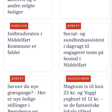
andre solgte
boliger
FAKTA OM
JOBNYT
Indbrudsraten i
Social- og
Middelfart
sundhedsassistent
Kommune er
i dagvagt til
faldet
engageret team på
bosted i
Middelfart
JOBNYT
DAGLIGVARER
Savner du nye
Magnum is til kun
græsgange? - Her
25 kr. og Yoggi
er nye ledige
yoghurt til 12 kr. –
stillinger i
se de fantastiske
Brenderup og
lokale tilbud