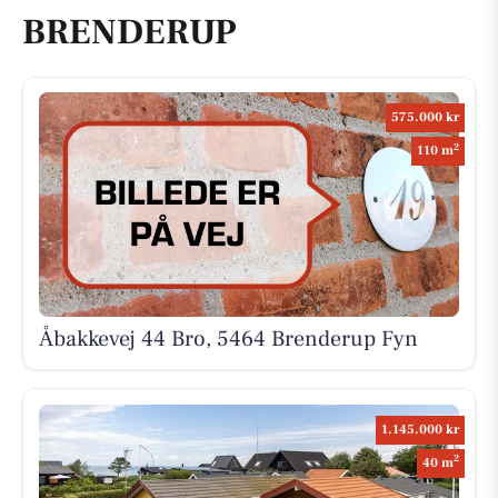
BRENDERUP
575.000 kr
2
110 m
Åbakkevej 44 Bro, 5464 Brenderup Fyn
1.145.000 kr
2
40 m