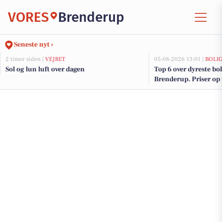
VORES
Brenderup
Seneste nyt ›
2 timer siden |
VEJRET
05-08-2026 13:01 |
BOLI
Sol og lun luft over dagen
Top 6 over dyreste boli
Brenderup. Priser op 