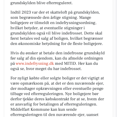
grundskylden blive efterreguleret.
Indtil 2023 var der et skatteloft på grundskylden,
som begrænsede den årlige stigning. Mange
boligejere er tilmeldt en indefrysningsordning,
hvilket betyder, at eventuelle stigninger i
grundskylden også vil blive indefrosset. Dette skal
først betales ved salg af boligen, hvilket begrænser
den økonomiske betydning for de fleste boligejere.
Hvis du ønsker at betale den indefrosne grundskyld
før salg af din ejendom, kan du afmelde ordningen
på
www.indefrysning.dk
med MITID. Her kan du
også se, hvor meget du har indefrosset.
For nyligt købte eller solgte boliger er det vigtigt at
være opmærksom på, at det er den nuværende ejer,
der modtager opkrævningen eller eventuelle penge
tilbage ved efterreguleringen. Nye boligejere bør
derfor tjekke deres købskontrakt for at se, hvem der
er ansvarlig for betalingen af efterreguleringen.
Middelfart Kommune kan kun sende
efterreguleringen til den nuværende ejer, uanset