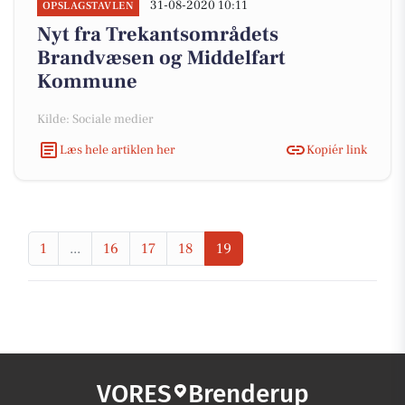
31-08-2020 10:11
OPSLAGSTAVLEN
Nyt fra Trekantsområdets
Brandvæsen og Middelfart
Kommune
Kilde: Sociale medier
Læs hele artiklen her
Kopiér link
1
...
16
17
18
19
VORES
Brenderup