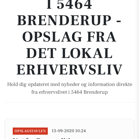
I 5464
BRENDERUP -
OPSLAG FRA
DET LOKAL
ERHVERVSLIV
Hold dig opdateret med nyheder og information direkte
fra erhvervslivet i 5464 Brenderup
13-09-2020 10:24
OPSLAGSTAVLEN